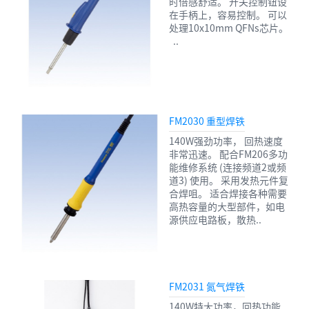
时倍感舒适。 开关控制钮设
在手柄上，容易控制。 可以
处理10x10mm QFNs芯片。
..
FM2030 重型焊铁
140W强劲功率， 回热速度
非常迅速。 配合FM206多功
能维修系统 (连接频道2或频
道3) 使用。 采用发热元件复
合焊咀。 适合焊接各种需要
高热容量的大型部件，如电
源供应电路板，散热..
FM2031 氮气焊铁
140W特大功率，回热功能