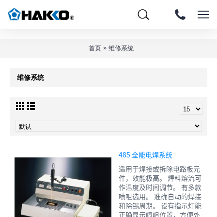
»
首页
维修系统
维修系统
485 全能电焊系统
适用于焊接或拆除电路板元
件，效能极高。 焊料熔流可
作温度及时间调节。 有多款
喷咀选用。 准确自动的焊接
和除锡周期。 设有指示灯能
正确显示喷咀位置，方便处