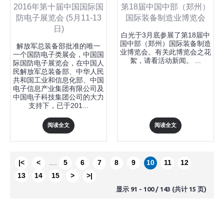
2016年第十届中国国际国
第18届中国中部（郑州）
防电子展览会 (5月11-13
国际装备制造业博览会
日)
白光于3月底参展了第18届中
国中部（郑州）国际装备制造
解放军总装备部批准的唯一
业博览会。有关此博览会之花
一个国防电子类展会，中国国
絮，请看活动新闻。 ...
际国防电子展览会，在中国人
民解放军总装备部、中华人民
共和国工业和信息化部、中国
电子信息产业集团有限公司及
中国电子科技集团公司的大力
支持下，已于201...
阅读全文
阅读全文
|<
<
....
5
6
7
8
9
10
11
12
13
14
15
>
>|
显示 91 - 100 / 143 (共计 15 页)