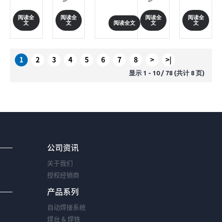
会社领
日至27日在上海
日，
北京斯
同见证
2026年
2026年
达
导、白
新国际博览中心
以“构
科白光
了这场
4月16-
3月25-
10000
光中国
阅读全
阅读全
阅读全
阅读全
盛大举办。
建国防
电子技
中部智
18日在
27日在
平方
阅读全文
文
文
文
文
公司领
本次展会作为电
科技产
术有限
能制
成都世
上海新
米，吸
导，与
子制造行业重要
业生
公司
造...
纪城新
国际博
引国
上海、
的展示与交流平
态，服
董春花
国际会
览中心
内...
苏州地
台...
务国家
女士 2、
展中心
举办的
1
2
3
4
5
6
7
8
>
>|
区四家
战略腹
杭州伟
举办的
慕尼黑
授权...
地建
邦五金
第二届
上海电
显示 1 - 10 / 78 (共计 8 页)
设”为
工具有
成都国
子生产
主题的
限公司
防科技
设备
第二届
陈
产业博
展。E3
成都国
炳华先
览会。 2
展馆，
防科技
生 陈吉
馆，展
展位号
产业博
女士 3、
位号为
为
览会在
上海百
D12-
3612。
成都世
光电子
4。 本届
本次展
公司资讯
纪城新
有限公
博览会
会展示
国际会
司 ...
以“展
规模近
关于我们
展中心
+会”融
100,000
成功举
合模式
平方
授权经销商
办。本
为核
米，汇
届博览
产品系列
心，展
聚超
会由多
览总面
1,000家
方力量
自动焊接系统
积达
行业展
共同推
20000
商，是
焊台 & 焊铁