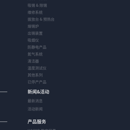
动，汇
平方
电子生
吸锡 & 除锡
聚了...
米，预
产设备
计...
领...
维修系统
拨放台 & 预热台
熔锡炉
出锡装置
吸烟仪
防静电产品
氮气系统
清洁器
温度测试仪
其他系列
已停产产品
新闻&活动
最新消息
活动新闻
产品服务