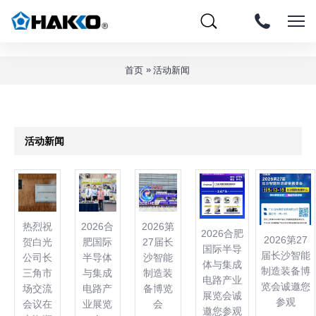
»
»
首页
活动新闻
活动新闻
热烈祝
2026合
2026第
2026合肥
2026第27
贺白光
肥国际
27届长
国际半导
届长沙智能
公司长
半导体
沙智能
体与集成
制造装备博
三角市
与集成
制造装
电路产业
览会诚邀您
场交流
电路产
备博览
展览会诚
参观
会议在
业展览
会
邀您参观