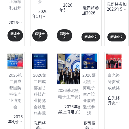
上海顺
会
我司将参加
2026
我司将参
利召开
2026年5月
年5月
2026
加2026年
13-15日在
13-15
年5月22
5月22-24
长沙国际会
日，为
日至24
2026年
日在合肥
展中心举办
期三天
日，
7月14日
滨湖国际
的第27届长
的第27
以“决
白光长
会展中心
沙智能制造
届长沙
阅读全
阅读全
阅读全
胜芯时
三角地
举办的合
阅读全文
阅读全文
文
文
文
装备博览
智能制
代，共
区专项
肥国际半
会。 展位号
造装备
创芯未
交流会
导体与集
为W1-
博览会
来”为
议于上
成电路产
122。 2026
在长沙
主题的
海喜来
业展览
长沙智能制
国际会
2026中
登酒店
会。 6号
造装备博览
展中心
国（合
顺利召
馆，展位
会，创办于
盛大举
肥）国
开。本
号为
2000年，
办。开
际半导
2026第
2026第
2026慕
白光终
次会议
B162。 本
已成为推动
展首
体与集
环
届博览会
二届成
二届成
尼黑上
身贡献
湖南及中部
日，现
成电路
绕“白
将围
地区先进制
场人潮
都国防
都国防
海电子
成就奖
产业展
光公司
绕“决胜
2026慕尼黑上海
造...
涌动、
览会，
科技产
科技产
生产设
长三角
芯时代，
电子生产设备展
白光终
洽谈热
在合肥
市场交
共创芯未
业博览
业博览
备展诚
身贡献
烈，来
滨湖国
流
来”的主
2026年慕尼
会
会诚邀
邀您参
成就
自全国
际会展
会”为
题，为行
黑上海电子生产
奖 （排
各地的
您参观
观
中心盛
主题。
业提供一
设备展
2026
名按拼
专业观
大启
日本白
个全球
（productronica
年4月16
音序
众与参
我司将
我司将
幕。展
光株式
商...
China）于3月25
日至18
列） 1、
展商共
参加
参加
览面积