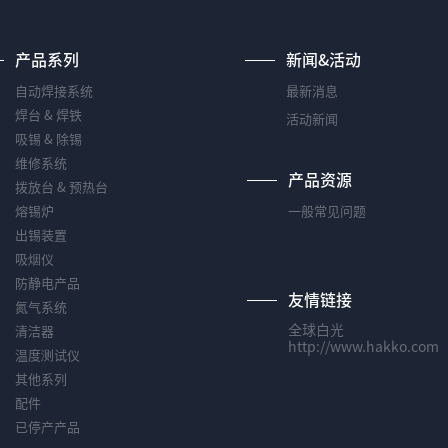
产品系列
新闻&活动
自动焊接系统
最新消息
焊台 & 焊铁
活动新闻
吸锡 & 除锡
维修系统
产品资源
拨放台 & 预热台
熔锡炉
一般常见问题
出锡装置
吸烟仪
防静电产品
友情链接
氮气系统
全球白光
清洁器
http://www.hakko.com
温度测试仪
其他系列
配件
已停产产品