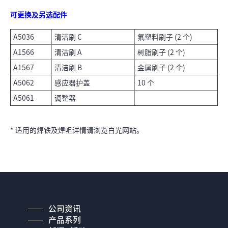
可更换及另选配件
A5036
清洁刷 C
氟塑料刷子 (2 个)
A1566
清洁刷 A
树脂刷子 (2 个)
A1567
清洁刷 B
金属刷子 (2 个)
A5062
感应器护盖
10 个
A5061
调整器
* 适用的焊铁及焊咀详情请浏览白光网站。
公司资讯
产品系列