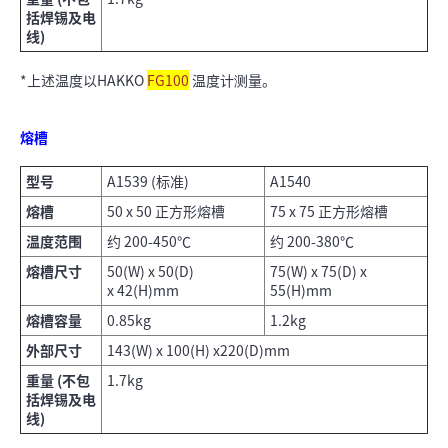
括焊锡及电
线)
*上述温度以HAKKO
FG100
温度计测量。
熔槽
型号
A1539 (标准)
A1540
熔槽
50 x 50 正方形熔槽
75 x 75 正方形熔槽
温度范围
约 200-450℃
约 200-380℃
熔槽尺寸
50(W) x 50(D)
75(W) x 75(D) x
x 42(H)mm
55(H)mm
熔槽容量
0.85kg
1.2kg
外部尺寸
143(W) x 100(H) x220(D)mm
重量 (不包
1.7kg
括焊锡及电
线)