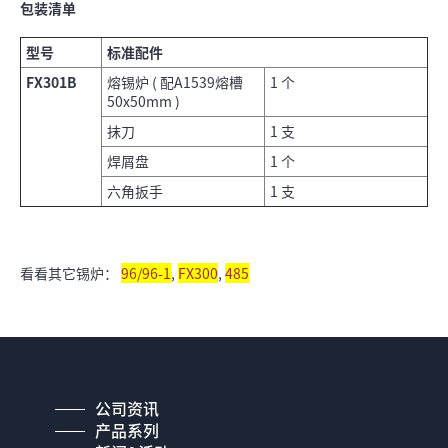
包装清单
型号
标准配件
FX301B
熔锡炉 ( 配A1539熔槽
1 个
50x50mm )
抹刀
1 支
焊屑盘
1 个
六角扳手
1 支
看看其它锡炉：
96/96-1
,
FX300
,
485
公司资讯
产品系列