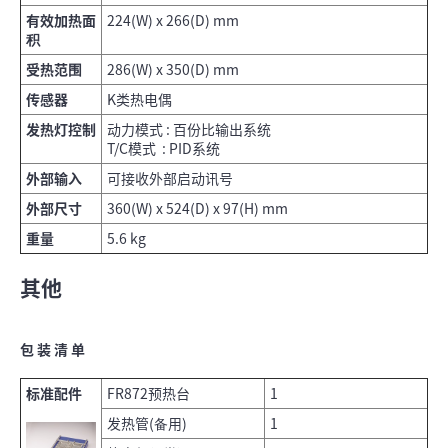
有效加热面
224(W) x 266(D) mm
积
受热范围
286(W) x 350(D) mm
传感器
K类热电偶
发热灯控制
动力模式 : 百份比输出系统
T/C模式 : PID系统
外部输入
可接收外部启动讯号
外部尺寸
360(W) x 524(D) x 97(H) mm
重量
5.6 kg
其他
包 装 清 单
标准配件
FR872预热台
1
发热管(备用)
1