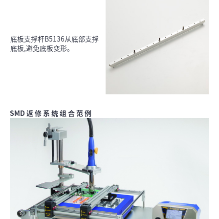
底板支撑杆B5136从底部支撑
底板,避免底板变形。
SMD 返 修 系 统 组 合 范 例