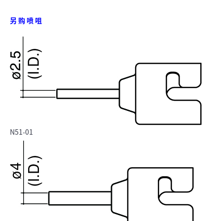
另 购 喷 咀
N51-01