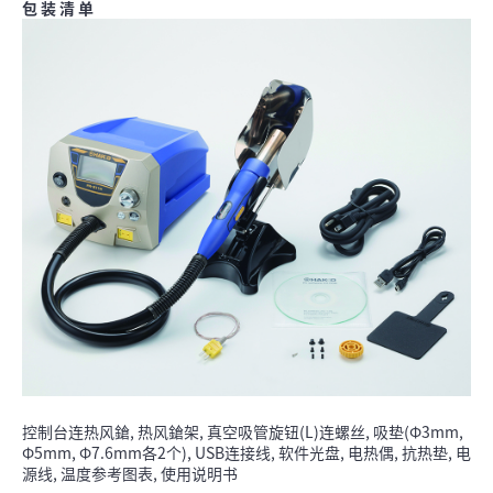
包 装 清 单
控制台连热风鎗, 热风鎗架, 真空吸管旋钮(L)连螺丝, 吸垫(Φ3mm,
Φ5mm, Φ7.6mm各2个), USB连接线, 软件光盘, 电热偶, 抗热垫, 电
源线, 温度参考图表, 使用说明书