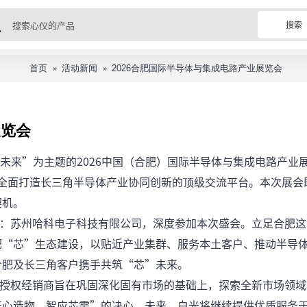
搜索
首页
活动新闻
2026合肥国际半导体与集成电路产业展览会
展览会
芯未来”为主题的2026中国（合肥）国际半导体与集成电路产
参展，全面打造长三角半导体产业协同创新的顶级交流平台。本次展
契机。
苏州哈科电子科技有限公司，深度参加本次盛会。立足合肥这
肥“芯”生态建设，以贴近产业集群、服务本土客户、推动半导
合肥及长三角客户携手共筑“芯”未来。
权经销商旨在巩固深化固有市场的基础上，探索全新市场领域
匠心造物、智应芯需”的决心。未来，白光将继续提供优质服务