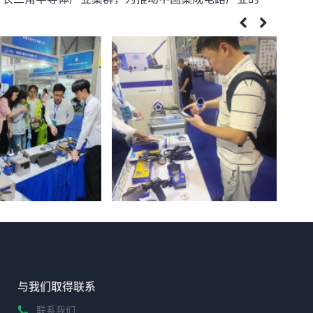
与我们取得联系
联系我们