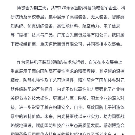
博览会为期三天，共有270余家国防科技领域领军企业、科
研院所及高校参展，集中展示了高端装备、无人装备、智能感
知系统、仿真训练设备、高性能材料、航空动力、电子信息
等“硬核”技术与产品。广东白光商贸发展有限公司，携同属
下授权经销商：重庆道运商贸有限公司，共同亮相本次盛会。
作为深耕电子装联领域的技术先行者，白光在本次展会上
重点展示了面向国防高可靠性需求的精密焊接，其卓越的温控
精度、防静电特性及工艺可追溯性，精准契合了国防装备对元
器件级装配的严苛标准。白光不仅以高性能方案强化了产业链
关键节点的技术韧性，更通过与军工院所、配套企业的深入对
接，进一步彰显了其在构建安全、自主、高效国防电子制造体
系中的独特价值。未来，白光将继续以专业实力，助力国家战
略腹地建设，赋能国防科技产业生态高质量发展。感谢博览会
期间莅临我司展位支持白光的授权经销商以及新老客户。