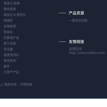
吸锡 & 除锡
维修系统
产品资源
拨放台 & 预热台
熔锡炉
一般常见问题
出锡装置
吸烟仪
防静电产品
友情链接
氮气系统
全球白光
清洁器
http://www.hakko.com
温度测试仪
其他系列
配件
已停产产品
版权所有，不得转载
-1